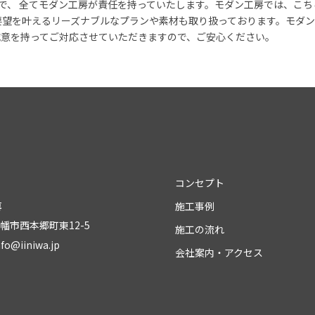
で、 全てモダン工房が責任を持っていたします。モダン工房では、こ
要望を叶えるリーズナブルなプランや素材も取り扱っております。モダ
誠意を持ってご対応させていただきますので、ご安心ください。
コンセプト
房
施工事例
八幡市西本郷町東12-5
施工の流れ
nfo@iiniwa.jp
会社案内・アクセス