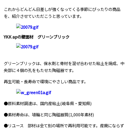
これからどんどん日差しが強くなってくる季節にぴったりの商品
問合せはこちら
を、紹介させていただこうと思っています。
YKK apの壁面材 グリーンブリック
グリーンブリックは、保水剤と骨材を混ぜ合わせた粘土を焼成、中
央部に４個の孔をもたせた陶磁器です。
再生可能・長寿命で環境にやさしい商品です。
●原料素材調達は、国内産粘土(岐阜県・愛知県)
●素材寿命は、埴輪と同じ陶磁器質(1,000年素材)
●リユース 部材は全て別の場所で再利用可能です。産廃にならず