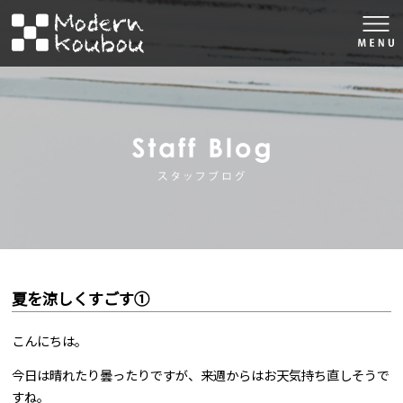
togg
navi
株式会社モダン工房
スタッフブロ
夏を涼しくすごす①
こんにちは。
今日は晴れたり曇ったりですが、来週からはお天気持ち直しそうで
すね。