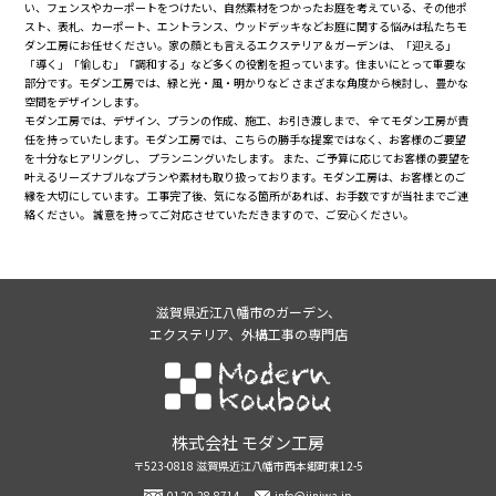
い、フェンスやカーポートをつけたい、自然素材をつかったお庭を考えている、その他ポ
スト、表札、カーポート、エントランス、ウッドデッキなどお庭に関する悩みは私たちモ
ダン工房にお任せください。家の顔とも言えるエクステリア＆ガーデンは、「迎える」
「導く」「愉しむ」「調和する」など多くの役割を担っています。住まいにとって重要な
部分です。モダン工房では、緑と光・風・明かりなど さまざまな角度から検討し、豊かな
空間をデザインします。
モダン工房では、デザイン、プランの作成、施工、お引き渡しまで、 全てモダン工房が責
任を持っていたします。モダン工房では、こちらの勝手な提案ではなく、お客様のご要望
を十分なヒアリングし、 プランニングいたします。 また、ご予算に応じてお客様の要望を
叶えるリーズナブルなプランや素材も取り扱っております。モダン工房は、お客様とのご
縁を大切にしています。 工事完了後、気になる箇所があれば、お手数ですが当社までご連
絡ください。 誠意を持ってご対応させていただきますので、ご安心ください。
滋賀県近江八幡市のガーデン、
エクステリア、外構工事の専門店
株式会社モダン工房
株式会社 モダン工房
〒523-0818 滋賀県近江八幡市西本郷町東12-5
0120-28-8714
info@iiniwa.jp