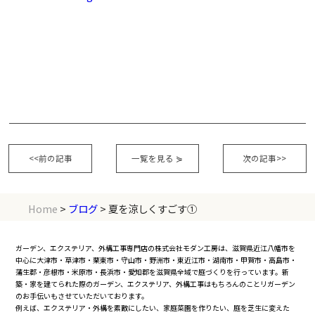
<<前の記事
一覧を見る
⋟
次の記事>>
Home
>
ブログ
> 夏を涼しくすごす①
ガーデン、エクステリア、外構工事専門店の株式会社モダン工房は、滋賀県近江八幡市を
中心に大津市・草津市・栗東市・守山市・野洲市・東近江市・湖南市・甲賀市・高島市・
蒲生郡・彦根市・米原市・長浜市・愛知郡を滋賀県全域で庭づくりを行っています。新
築・家を建てられた際のガーデン、エクステリア、外構工事はもちろんのことリガーデン
のお手伝いもさせていただいております。
例えば、エクステリア・外構を素敵にしたい、家庭菜園を作りたい、庭を芝生に変えた