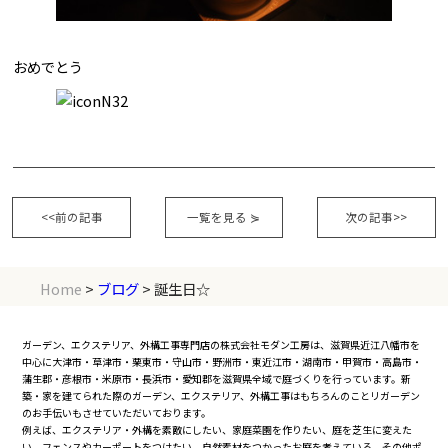
おめでとう
<<前の記事
一覧を見る
⋟
次の記事>>
Home
>
ブログ
> 誕生日☆
ガーデン、エクステリア、外構工事専門店の株式会社モダン工房は、滋賀県近江八幡市を
中心に大津市・草津市・栗東市・守山市・野洲市・東近江市・湖南市・甲賀市・高島市・
蒲生郡・彦根市・米原市・長浜市・愛知郡を滋賀県全域で庭づくりを行っています。新
築・家を建てられた際のガーデン、エクステリア、外構工事はもちろんのことリガーデン
のお手伝いもさせていただいております。
例えば、エクステリア・外構を素敵にしたい、家庭菜園を作りたい、庭を芝生に変えた
い、フェンスやカーポートをつけたい、自然素材をつかったお庭を考えている、その他ポ