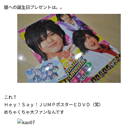
娘への誕生日プレゼントは。。
問合せはこちら
これ↑
Ｈｅｙ！Ｓａｙ！ＪＵＭＰポスターとＤＶＤ（笑）
めちゃくちゃ大ファンなんです