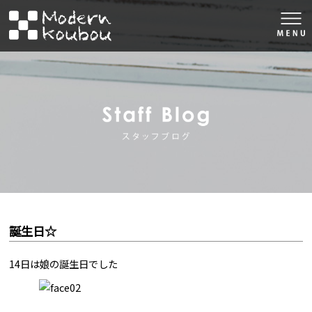
togg
navi
株式会社モダン工房
スタッフブロ
誕生日☆
14日は娘の誕生日でした