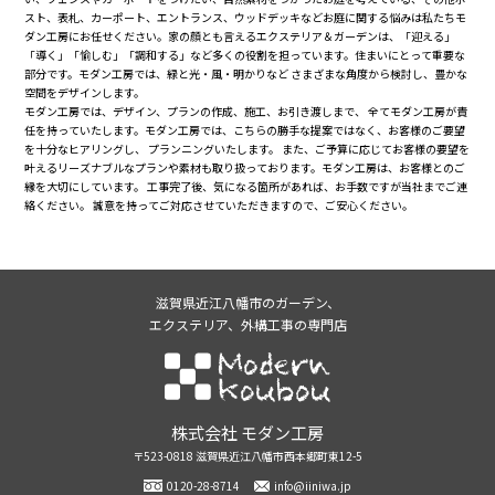
スト、表札、カーポート、エントランス、ウッドデッキなどお庭に関する悩みは私たちモ
ダン工房にお任せください。家の顔とも言えるエクステリア＆ガーデンは、「迎える」
「導く」「愉しむ」「調和する」など多くの役割を担っています。住まいにとって重要な
部分です。モダン工房では、緑と光・風・明かりなど さまざまな角度から検討し、豊かな
空間をデザインします。
モダン工房では、デザイン、プランの作成、施工、お引き渡しまで、 全てモダン工房が責
任を持っていたします。モダン工房では、こちらの勝手な提案ではなく、お客様のご要望
を十分なヒアリングし、 プランニングいたします。 また、ご予算に応じてお客様の要望を
叶えるリーズナブルなプランや素材も取り扱っております。モダン工房は、お客様とのご
縁を大切にしています。 工事完了後、気になる箇所があれば、お手数ですが当社までご連
絡ください。 誠意を持ってご対応させていただきますので、ご安心ください。
滋賀県近江八幡市のガーデン、
エクステリア、外構工事の専門店
株式会社モダン工房
株式会社 モダン工房
〒523-0818 滋賀県近江八幡市西本郷町東12-5
0120-28-8714
info@iiniwa.jp