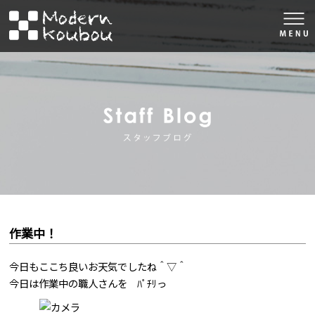
togg
navi
株式会社モダン工房
スタッフブロ
作業中！
今日もここち良いお天気でしたね＾▽＾
今日は作業中の職人さんを ﾊﾟﾁﾘっ