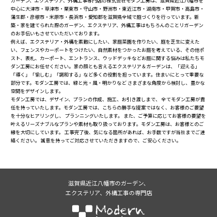
ガーデン、エクステリア、外構工事専門店の株式会社モダン工房は、滋賀県近江八幡市を
中心に大津市・草津市・栗東市・守山市・野洲市・東近江市・湖南市・甲賀市・高島市・
蒲生郡・彦根市・米原市・長浜市・愛知郡を滋賀県全域で庭づくりを行っています。新
築・家を建てられた際のガーデン、エクステリア、外構工事はもちろんのことリガーデン
のお手伝いもさせていただいております。
例えば、エクステリア・外構を素敵にしたい、家庭菜園を作りたい、庭を芝生に変えた
い、フェンスやカーポートをつけたい、自然素材をつかったお庭を考えている、その他ポ
スト、表札、カーポート、エントランス、ウッドデッキなどお庭に関する悩みは私たちモ
ダン工房にお任せください。家の顔とも言えるエクステリア＆ガーデンは、「迎える」
「導く」「愉しむ」「調和する」など多くの役割を担っています。住まいにとって重要な
部分です。モダン工房では、緑と光・風・明かりなど さまざまな角度から検討し、豊かな
空間をデザインします。
モダン工房では、デザイン、プランの作成、施工、お引き渡しまで、 全てモダン工房が責
任を持っていたします。モダン工房では、こちらの勝手な提案ではなく、お客様のご要望
を十分なヒアリングし、 プランニングいたします。 また、ご予算に応じてお客様の要望を
叶えるリーズナブルなプランや素材も取り扱っております。モダン工房は、お客様とのご
縁を大切にしています。 工事完了後、気になる箇所があれば、お手数ですが当社までご連
絡ください。 誠意を持ってご対応させていただきますので、ご安心ください。
滋賀県近江八幡市のガーデン、
エクステリア、外構工事の専門店