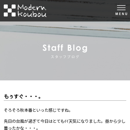
togg
navi
株式会社モダン工房
スタッフブロ
もぅすぐ・・・。
そろそろ秋本番といった感じですね。
先日の台風が過ぎて今日はとてもｲｲ天気になりました。昼から少し
曇ったかな・・・。