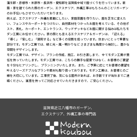
蒲生郡・彦根市・米原市・長浜市・愛知郡を滋賀県全域で庭づくりを行っています。新
築・家を建てられた際のガーデン、エクステリア、外構工事はもちろんのことリガーデン
のお手伝いもさせていただいております。
例えば、エクステリア・外構を素敵にしたい、家庭菜園を作りたい、庭を芝生に変えた
い、フェンスやカーポートをつけたい、自然素材をつかったお庭を考えている、その他ポ
スト、表札、カーポート、エントランス、ウッドデッキなどお庭に関する悩みは私たちモ
ダン工房にお任せください。家の顔とも言えるエクステリア＆ガーデンは、「迎える」
「導く」「愉しむ」「調和する」など多くの役割を担っています。住まいにとって重要な
部分です。モダン工房では、緑と光・風・明かりなど さまざまな角度から検討し、豊かな
空間をデザインします。
モダン工房では、デザイン、プランの作成、施工、お引き渡しまで、 全てモダン工房が責
任を持っていたします。モダン工房では、こちらの勝手な提案ではなく、お客様のご要望
を十分なヒアリングし、 プランニングいたします。 また、ご予算に応じてお客様の要望を
叶えるリーズナブルなプランや素材も取り扱っております。モダン工房は、お客様とのご
縁を大切にしています。 工事完了後、気になる箇所があれば、お手数ですが当社までご連
絡ください。 誠意を持ってご対応させていただきますので、ご安心ください。
滋賀県近江八幡市のガーデン、
エクステリア、外構工事の専門店