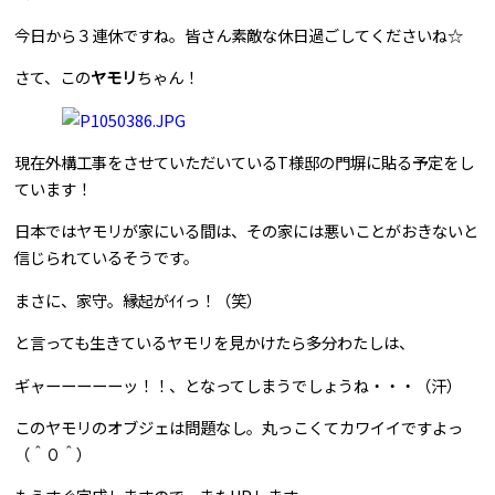
今日から３連休ですね。皆さん素敵な休日過ごしてくださいね☆
問合せはこちら
さて、この
ヤモリ
ちゃん！
現在外構工事をさせていただいているT様邸の門塀に貼る予定をし
ています！
日本ではヤモリが家にいる間は、その家には悪いことがおきないと
信じられているそうです。
まさに、家守。縁起がｲｲっ！（笑）
と言っても生きているヤモリを見かけたら多分わたしは、
ギャーーーーーッ！！、となってしまうでしょうね・・・（汗）
このヤモリのオブジェは問題なし。丸っこくてカワイイですよっ
（＾０＾）