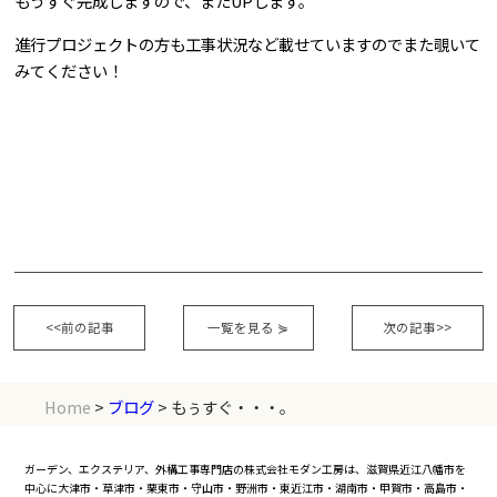
もうすぐ完成しますので、またUPします。
進行プロジェクトの方も工事状況など載せていますのでまた覗いて
みてください！
<<前の記事
一覧を見る
⋟
次の記事>>
Home
>
ブログ
> もぅすぐ・・・。
ガーデン、エクステリア、外構工事専門店の株式会社モダン工房は、滋賀県近江八幡市を
中心に大津市・草津市・栗東市・守山市・野洲市・東近江市・湖南市・甲賀市・高島市・