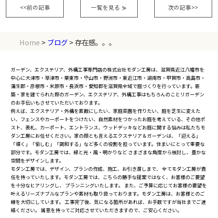
<<前の記事
一覧を見る
⋟
次の記事>>
Home
>
ブログ
> 存在感。。。
ガーデン、エクステリア、外構工事専門店の株式会社モダン工房は、滋賀県近江八幡市を
中心に大津市・草津市・栗東市・守山市・野洲市・東近江市・湖南市・甲賀市・高島市・
蒲生郡・彦根市・米原市・長浜市・愛知郡を滋賀県全域で庭づくりを行っています。新
築・家を建てられた際のガーデン、エクステリア、外構工事はもちろんのことリガーデン
のお手伝いもさせていただいております。
例えば、エクステリア・外構を素敵にしたい、家庭菜園を作りたい、庭を芝生に変えた
い、フェンスやカーポートをつけたい、自然素材をつかったお庭を考えている、その他ポ
スト、表札、カーポート、エントランス、ウッドデッキなどお庭に関する悩みは私たちモ
ダン工房にお任せください。家の顔とも言えるエクステリア＆ガーデンは、「迎える」
「導く」「愉しむ」「調和する」など多くの役割を担っています。住まいにとって重要な
部分です。モダン工房では、緑と光・風・明かりなど さまざまな角度から検討し、豊かな
空間をデザインします。
モダン工房では、デザイン、プランの作成、施工、お引き渡しまで、 全てモダン工房が責
任を持っていたします。モダン工房では、こちらの勝手な提案ではなく、お客様のご要望
を十分なヒアリングし、 プランニングいたします。 また、ご予算に応じてお客様の要望を
叶えるリーズナブルなプランや素材も取り扱っております。モダン工房は、お客様とのご
縁を大切にしています。 工事完了後、気になる箇所があれば、お手数ですが当社までご連
絡ください。 誠意を持ってご対応させていただきますので、ご安心ください。