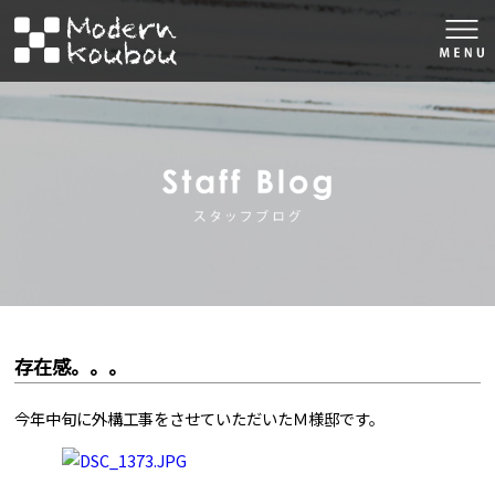
togg
navi
株式会社モダン工房
スタッフブロ
存在感。。。
今年中旬に外構工事をさせていただいたＭ様邸です。