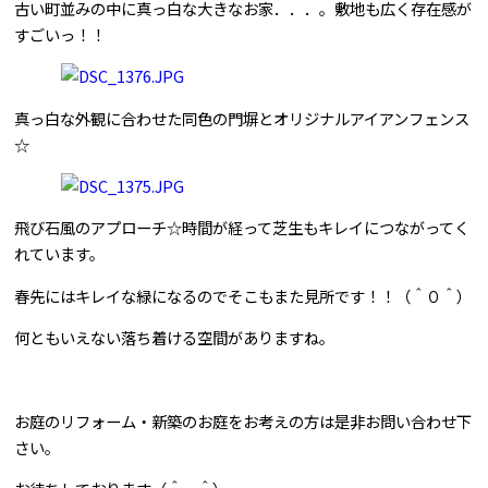
古い町並みの中に真っ白な大きなお家．．．。敷地も広く存在感が
すごいっ！！
問合せはこちら
真っ白な外観に合わせた同色の門塀とオリジナルアイアンフェンス
☆
飛び石風のアプローチ☆時間が経って芝生もキレイにつながってく
れています。
春先にはキレイな緑になるのでそこもまた見所です！！（＾０＾）
何ともいえない落ち着ける空間がありますね。
お庭のリフォーム・新築のお庭をお考えの方は是非お問い合わせ下
さい。