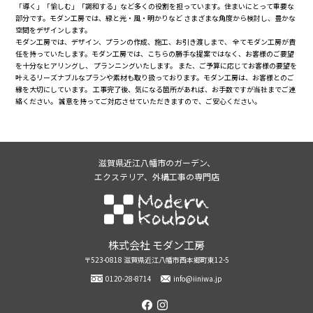
「導く」「愉しむ」「調和する」など多くの役割を担っています。住まいにとって重要な
部分です。モダン工房では、緑と光・風・明かりなど さまざまな角度から検討し、豊かな
空間をデザインします。
モダン工房では、デザイン、プランの作成、施工、お引き渡しまで、 全てモダン工房が責
任を持っていたします。モダン工房では、こちらの勝手な提案ではなく、お客様のご要望
を十分なヒアリングし、 プランニングいたします。 また、ご予算に応じてお客様の要望を
叶えるリーズナブルなプランや素材も取り扱っております。モダン工房は、お客様とのご
縁を大切にしています。 工事完了後、気になる箇所があれば、お手数ですが当社までご連
絡ください。 誠意を持ってご対応させていただきますので、ご安心ください。
滋賀県近江八幡市のガーデン、
エクステリア、外構工事の専門店
株式会社モダン工房
株式会社 モダン工房
〒523-0818 滋賀県近江八幡市西本郷町東12-5
0120-28-8714
info@iiniwa.jp
facebook
instagram