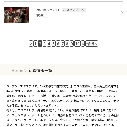
2022年12月22日
スタッフブログ
忘年会
«
1
2
3
4
5
6
7
8
9
10
»
最後 »
Home
新着情報一覧
＞
ガーデン、エクステリア、外構工事専門店の株式会社モダン工房は、滋賀県近江八幡市を
中心に大津市・草津市・栗東市・守山市・野洲市・東近江市・湖南市・甲賀市・高島市・
蒲生郡・彦根市・米原市・長浜市・愛知郡を滋賀県全域で庭づくりを行っています。新
築・家を建てられた際のガーデン、エクステリア、外構工事はもちろんのことリガーデン
のお手伝いもさせていただいております。
例えば、エクステリア・外構を素敵にしたい、家庭菜園を作りたい、庭を芝生に変えた
い、フェンスやカーポートをつけたい、自然素材をつかったお庭を考えている、その他ポ
スト、表札、カーポート、エントランス、ウッドデッキなどお庭に関する悩みは私たちモ
ダン工房にお任せください。家の顔とも言えるエクステリア＆ガーデンは、「迎える」