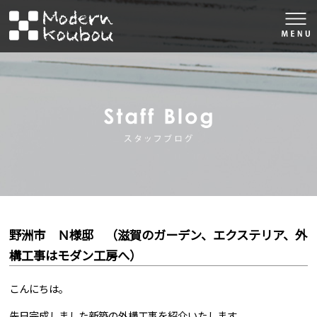
togg
navi
株式会社モダン工房
スタッフブロ
野洲市 Ｎ様邸 （滋賀のガーデン、エクステリア、外
構工事はモダン工房へ）
こんにちは。
先日完成しました新築の外構工事を紹介いたします。