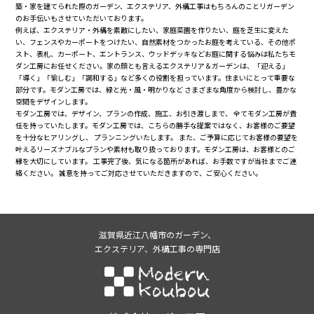
築・家を建てられた際のガーデン、エクステリア、外構工事はもちろんのことリガーデン
のお手伝いもさせていただいております。
例えば、エクステリア・外構を素敵にしたい、家庭菜園を作りたい、庭を芝生に変えた
い、フェンスやカーポートをつけたい、自然素材をつかったお庭を考えている、その他ポ
スト、表札、カーポート、エントランス、ウッドデッキなどお庭に関する悩みは私たちモ
ダン工房にお任せください。家の顔とも言えるエクステリア＆ガーデンは、「迎える」
「導く」「愉しむ」「調和する」など多くの役割を担っています。住まいにとって重要な
部分です。モダン工房では、緑と光・風・明かりなど さまざまな角度から検討し、豊かな
空間をデザインします。
モダン工房では、デザイン、プランの作成、施工、お引き渡しまで、 全てモダン工房が責
任を持っていたします。モダン工房では、こちらの勝手な提案ではなく、お客様のご要望
を十分なヒアリングし、 プランニングいたします。 また、ご予算に応じてお客様の要望を
叶えるリーズナブルなプランや素材も取り扱っております。モダン工房は、お客様とのご
縁を大切にしています。 工事完了後、気になる箇所があれば、お手数ですが当社までご連
絡ください。 誠意を持ってご対応させていただきますので、ご安心ください。
滋賀県近江八幡市のガーデン、
エクステリア、外構工事の専門店
株式会社モダン工房