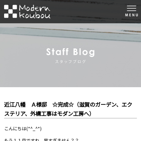
togg
navi
株式会社モダン工房
スタッフブロ
近江八幡 Ａ様邸 ☆完成☆（滋賀のガーデン、エク
ステリア、外構工事はモダン工房へ）
こんにちは(*^_^*)
もう１１月ですね。早すぎません？？