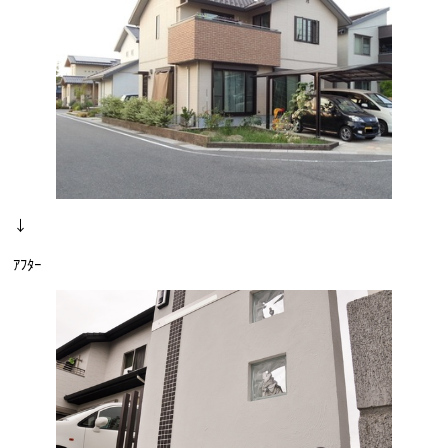
↓
ｱﾌﾀｰ