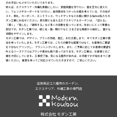
のお手伝いもさせていただいております。
例えば、エクステリア・外構を素敵にしたい、家庭菜園を作りたい、庭を芝生に変えた
い、フェンスやカーポートをつけたい、自然素材をつかったお庭を考えている、その他ポ
スト、表札、カーポート、エントランス、ウッドデッキなどお庭に関する悩みは私たちモ
ダン工房にお任せください。家の顔とも言えるエクステリア＆ガーデンは、「迎える」
「導く」「愉しむ」「調和する」など多くの役割を担っています。住まいにとって重要な
部分です。モダン工房では、緑と光・風・明かりなど さまざまな角度から検討し、豊かな
空間をデザインします。
モダン工房では、デザイン、プランの作成、施工、お引き渡しまで、 全てモダン工房が責
任を持っていたします。モダン工房では、こちらの勝手な提案ではなく、お客様のご要望
を十分なヒアリングし、 プランニングいたします。 また、ご予算に応じてお客様の要望を
叶えるリーズナブルなプランや素材も取り扱っております。モダン工房は、お客様とのご
縁を大切にしています。 工事完了後、気になる箇所があれば、お手数ですが当社までご連
絡ください。 誠意を持ってご対応させていただきますので、ご安心ください。
滋賀県近江八幡市のガーデン、
エクステリア、外構工事の専門店
株式会社モダン工房
株式会社 モダン工房