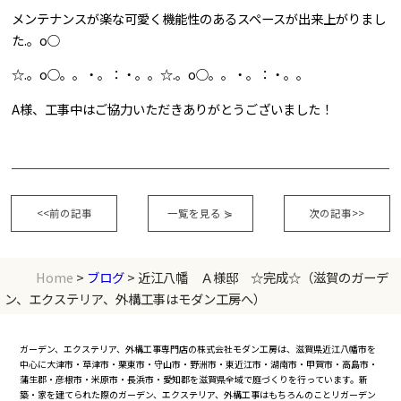
メンテナンスが楽な可愛く機能性のあるスペースが出来上がりまし
た.。o○
☆.。o○。。・。：・。。☆.。o○。。・。：・。。
A様、工事中はご協力いただきありがとうございました！
<<前の記事
一覧を見る
⋟
次の記事>>
Home
>
ブログ
> 近江八幡 Ａ様邸 ☆完成☆（滋賀のガーデ
ン、エクステリア、外構工事はモダン工房へ）
ガーデン、エクステリア、外構工事専門店の株式会社モダン工房は、滋賀県近江八幡市を
中心に大津市・草津市・栗東市・守山市・野洲市・東近江市・湖南市・甲賀市・高島市・
蒲生郡・彦根市・米原市・長浜市・愛知郡を滋賀県全域で庭づくりを行っています。新
築・家を建てられた際のガーデン、エクステリア、外構工事はもちろんのことリガーデン