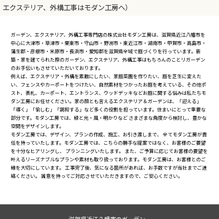
エクステリア、外構工事はモダン工房へ）
ガーデン、エクステリア、外構工事専門店の株式会社モダン工房は、滋賀県近江八幡市を
中心に大津市・草津市・栗東市・守山市・野洲市・東近江市・湖南市・甲賀市・高島市・
蒲生郡・彦根市・米原市・長浜市・愛知郡を滋賀県全域で庭づくりを行っています。新
築・家を建てられた際のガーデン、エクステリア、外構工事はもちろんのことリガーデン
のお手伝いもさせていただいております。
例えば、エクステリア・外構を素敵にしたい、家庭菜園を作りたい、庭を芝生に変えた
い、フェンスやカーポートをつけたい、自然素材をつかったお庭を考えている、その他ポ
スト、表札、カーポート、エントランス、ウッドデッキなどお庭に関する悩みは私たちモ
ダン工房にお任せください。家の顔とも言えるエクステリア＆ガーデンは、「迎える」
「導く」「愉しむ」「調和する」など多くの役割を担っています。住まいにとって重要な
部分です。モダン工房では、緑と光・風・明かりなど さまざまな角度から検討し、豊かな
空間をデザインします。
モダン工房では、デザイン、プランの作成、施工、お引き渡しまで、 全てモダン工房が責
任を持っていたします。モダン工房では、こちらの勝手な提案ではなく、お客様のご要望
を十分なヒアリングし、 プランニングいたします。 また、ご予算に応じてお客様の要望を
叶えるリーズナブルなプランや素材も取り扱っております。モダン工房は、お客様とのご
縁を大切にしています。 工事完了後、気になる箇所があれば、お手数ですが当社までご連
絡ください。 誠意を持ってご対応させていただきますので、ご安心ください。
滋賀県近江八幡市のガーデン、