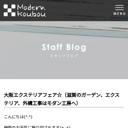
togg
navi
株式会社モダン工房
スタッフブロ
大阪エクステリアフェア☆（滋賀のガーデン、エクス
テリア、外構工事はモダン工房へ）
こんにちは(^.^)
梅雨のお天気に振り回されます(+_+)