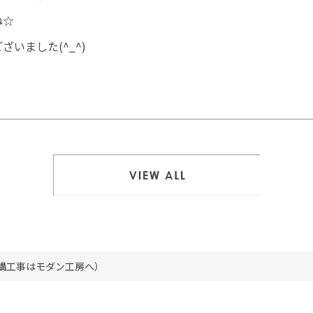
ね☆
いました(^_^)
一覧を見る
外構工事はモダン工房へ）