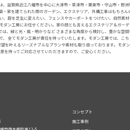
は、滋賀県近江八幡市を中心に大津市・草津市・栗東市・守山市・野洲
築・家を建てられた際のガーデン、エクステリア、外構工事はもちろん
い、庭を芝生に変えたい、フェンスやカーポートをつけたい、自然素材
モダン工房にお任せください。家の顔とも言えるエクステリア＆ガーデ
では、緑と光・風・明かりなど さまざまな角度から検討し、豊かな空間
で、 全てモダン工房が責任を持っていたします。モダン工房では、こ
要望を叶えるリーズナブルなプランや素材も取り扱っております。モダ
誠意を持ってご対応させていただきますので、ご安心ください。
コンセプト
房
施工事例
八幡市西本郷町東12-5