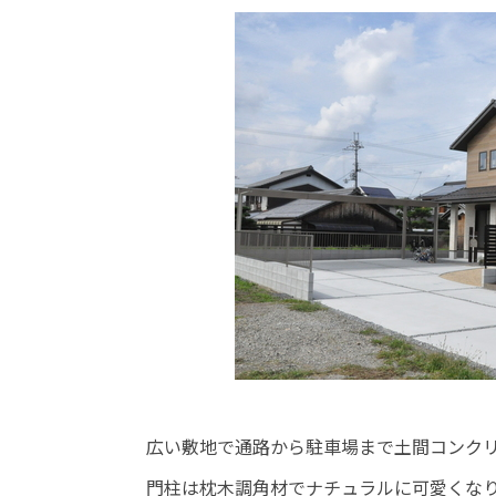
広い敷地で通路から駐車場まで土間コンク
門柱は枕木調角材でナチュラルに可愛くな