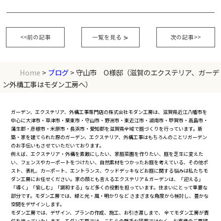
<<前の記事
一覧を見る
⋟
次の記事>>
Home
>
ブログ
> 守山市 O様邸（滋賀のエクステリア、ガーデ
ン外構工事はモダン工房へ）
ガーデン、エクステリア、外構工事専門店の株式会社モダン工房は、滋賀県近江八幡市を
中心に大津市・草津市・栗東市・守山市・野洲市・東近江市・湖南市・甲賀市・高島市・
蒲生郡・彦根市・米原市・長浜市・愛知郡を滋賀県全域で庭づくりを行っています。新
築・家を建てられた際のガーデン、エクステリア、外構工事はもちろんのことリガーデン
のお手伝いもさせていただいております。
例えば、エクステリア・外構を素敵にしたい、家庭菜園を作りたい、庭を芝生に変えた
い、フェンスやカーポートをつけたい、自然素材をつかったお庭を考えている、その他ポ
スト、表札、カーポート、エントランス、ウッドデッキなどお庭に関する悩みは私たちモ
ダン工房にお任せください。家の顔とも言えるエクステリア＆ガーデンは、「迎える」
「導く」「愉しむ」「調和する」など多くの役割を担っています。住まいにとって重要な
部分です。モダン工房では、緑と光・風・明かりなど さまざまな角度から検討し、豊かな
空間をデザインします。
モダン工房では、デザイン、プランの作成、施工、お引き渡しまで、 全てモダン工房が責
任を持っていたします。モダン工房では、こちらの勝手な提案ではなく、お客様のご要望