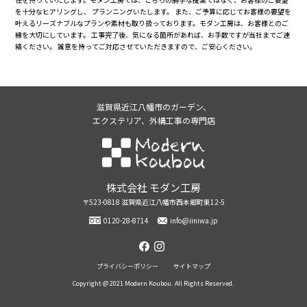
を十分なヒアリングし、 プランニングいたします。 また、ご予算に応じてお客様の要望を
叶えるリーズナブルなプランや素材も取り扱っております。モダン工房は、お客様とのご
縁を大切にしています。 工事完了後、気になる箇所があれば、お手数ですが当社までご連
絡ください。 誠意を持ってご対応させていただきますので、ご安心ください。
滋賀県近江八幡市のガーデン、
エクステリア、外構工事の専門店
株式会社モダン工房
株式会社 モダン工房
〒523-0818 滋賀県近江八幡市西本郷町東12-5
0120-28-8714
info@iiniwa.jp
facebook
instagram
プライバシーポリシー
サイトマップ
Copyright @ 2021 Modern Koubou. All Rights Reserved.