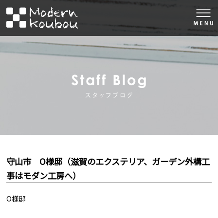
togg
navi
株式会社モダン工房
スタッフブロ
守山市 O様邸（滋賀のエクステリア、ガーデン外構工
事はモダン工房へ）
O様邸