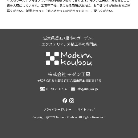
叶えるリーズナブルなプランや素材も取り扱っております。モダン工房は、お客様とのご
縁を大切にしています。 工事完了後、気になる箇所があれば、お手数ですが当社までご連
絡ください。 誠意を持ってご対応させていただきますので、ご安心ください。
滋賀県近江八幡市のガーデン、
エクステリア、外構工事の専門店
株式会社モダン工房
株式会社 モダン工房
〒523-0818 滋賀県近江八幡市西本郷町東12-5
0120-28-8714
info@iiniwa.jp
facebook
instagram
プライバシーポリシー
サイトマップ
Copyright @ 2021 Modern Koubou. All Rights Reserved.