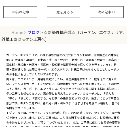
<<前の記事
一覧を見る
⋟
次の記事>>
Home
>
ブログ
> ☆新築外構完成☆（ガーデン、エクステリア、
外構工事はモダン工房へ)
ガーデン、エクステリア、外構工事専門店の株式会社モダン工房は、滋賀県近江八幡市を
中心に大津市・草津市・栗東市・守山市・野洲市・東近江市・湖南市・甲賀市・高島市・
蒲生郡・彦根市・米原市・長浜市・愛知郡を滋賀県全域で庭づくりを行っています。新
築・家を建てられた際のガーデン、エクステリア、外構工事はもちろんのことリガーデン
のお手伝いもさせていただいております。
例えば、エクステリア・外構を素敵にしたい、家庭菜園を作りたい、庭を芝生に変えた
い、フェンスやカーポートをつけたい、自然素材をつかったお庭を考えている、その他ポ
スト、表札、カーポート、エントランス、ウッドデッキなどお庭に関する悩みは私たちモ
ダン工房にお任せください。家の顔とも言えるエクステリア＆ガーデンは、「迎える」
「導く」「愉しむ」「調和する」など多くの役割を担っています。住まいにとって重要な
部分です。モダン工房では、緑と光・風・明かりなど さまざまな角度から検討し、豊かな
空間をデザインします。
モダン工房では、デザイン、プランの作成、施工、お引き渡しまで、 全てモダン工房が責
任を持っていたします。モダン工房では、こちらの勝手な提案ではなく、お客様のご要望
を十分なヒアリングし、 プランニングいたします。 また、ご予算に応じてお客様の要望を