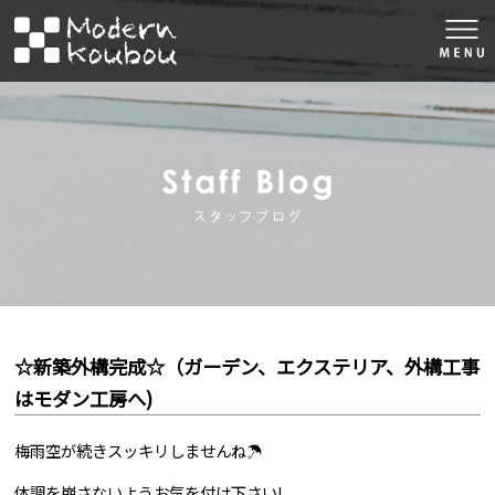
togg
navi
株式会社モダン工房
スタッフブロ
☆新築外構完成☆（ガーデン、エクステリア、外構工事
はモダン工房へ)
梅雨空が続きスッキリしませんね☂
体調を崩さないようお気を付け下さい!