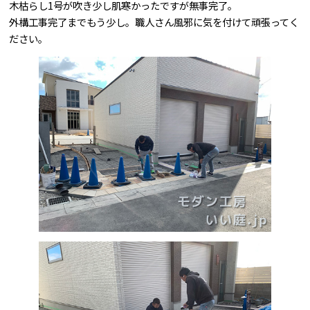
木枯らし1号が吹き少し肌寒かったですが無事完了。
外構工事完了までもう少し。職人さん風邪に気を付けて頑張ってく
問合せはこちら
ださい。