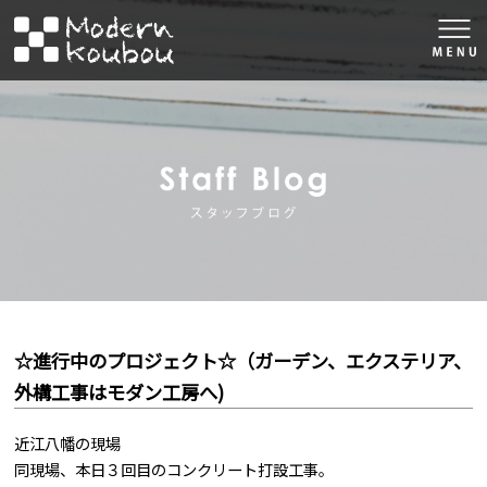
togg
navi
株式会社モダン工房
スタッフブロ
☆進行中のプロジェクト☆（ガーデン、エクステリア、
外構工事はモダン工房へ)
近江八幡の現場
同現場、本日３回目のコンクリート打設工事。