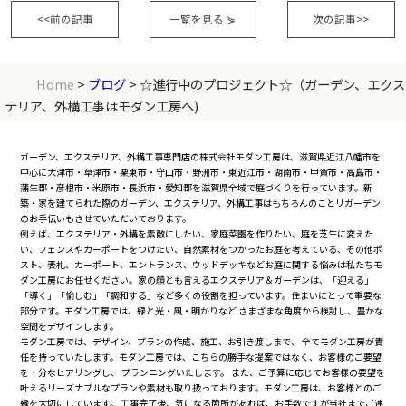
<<前の記事
一覧を見る
⋟
次の記事>>
Home
>
ブログ
> ☆進行中のプロジェクト☆（ガーデン、エクス
テリア、外構工事はモダン工房へ)
ガーデン、エクステリア、外構工事専門店の株式会社モダン工房は、滋賀県近江八幡市を
中心に大津市・草津市・栗東市・守山市・野洲市・東近江市・湖南市・甲賀市・高島市・
蒲生郡・彦根市・米原市・長浜市・愛知郡を滋賀県全域で庭づくりを行っています。新
築・家を建てられた際のガーデン、エクステリア、外構工事はもちろんのことリガーデン
のお手伝いもさせていただいております。
例えば、エクステリア・外構を素敵にしたい、家庭菜園を作りたい、庭を芝生に変えた
い、フェンスやカーポートをつけたい、自然素材をつかったお庭を考えている、その他ポ
スト、表札、カーポート、エントランス、ウッドデッキなどお庭に関する悩みは私たちモ
ダン工房にお任せください。家の顔とも言えるエクステリア＆ガーデンは、「迎える」
「導く」「愉しむ」「調和する」など多くの役割を担っています。住まいにとって重要な
部分です。モダン工房では、緑と光・風・明かりなど さまざまな角度から検討し、豊かな
空間をデザインします。
モダン工房では、デザイン、プランの作成、施工、お引き渡しまで、 全てモダン工房が責
任を持っていたします。モダン工房では、こちらの勝手な提案ではなく、お客様のご要望
を十分なヒアリングし、 プランニングいたします。 また、ご予算に応じてお客様の要望を
叶えるリーズナブルなプランや素材も取り扱っております。モダン工房は、お客様とのご
縁を大切にしています。 工事完了後、気になる箇所があれば、お手数ですが当社までご連