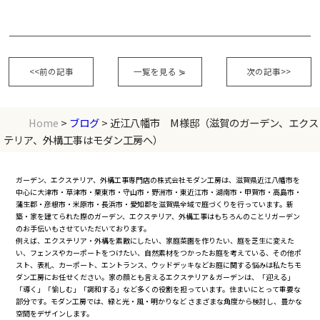
<<前の記事
一覧を見る
⋟
次の記事>>
Home
>
ブログ
> 近江八幡市 M様邸（滋賀のガーデン、エクス
テリア、外構工事はモダン工房へ）
ガーデン、エクステリア、外構工事専門店の株式会社モダン工房は、滋賀県近江八幡市を
中心に大津市・草津市・栗東市・守山市・野洲市・東近江市・湖南市・甲賀市・高島市・
蒲生郡・彦根市・米原市・長浜市・愛知郡を滋賀県全域で庭づくりを行っています。新
築・家を建てられた際のガーデン、エクステリア、外構工事はもちろんのことリガーデン
のお手伝いもさせていただいております。
例えば、エクステリア・外構を素敵にしたい、家庭菜園を作りたい、庭を芝生に変えた
い、フェンスやカーポートをつけたい、自然素材をつかったお庭を考えている、その他ポ
スト、表札、カーポート、エントランス、ウッドデッキなどお庭に関する悩みは私たちモ
ダン工房にお任せください。家の顔とも言えるエクステリア＆ガーデンは、「迎える」
「導く」「愉しむ」「調和する」など多くの役割を担っています。住まいにとって重要な
部分です。モダン工房では、緑と光・風・明かりなど さまざまな角度から検討し、豊かな
空間をデザインします。