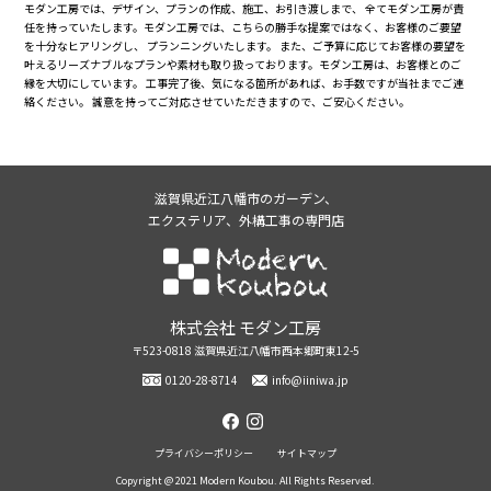
モダン工房では、デザイン、プランの作成、施工、お引き渡しまで、 全てモダン工房が責
任を持っていたします。モダン工房では、こちらの勝手な提案ではなく、お客様のご要望
を十分なヒアリングし、 プランニングいたします。 また、ご予算に応じてお客様の要望を
叶えるリーズナブルなプランや素材も取り扱っております。モダン工房は、お客様とのご
縁を大切にしています。 工事完了後、気になる箇所があれば、お手数ですが当社までご連
絡ください。 誠意を持ってご対応させていただきますので、ご安心ください。
滋賀県近江八幡市のガーデン、
エクステリア、外構工事の専門店
株式会社モダン工房
株式会社 モダン工房
〒523-0818 滋賀県近江八幡市西本郷町東12-5
0120-28-8714
info@iiniwa.jp
facebook
instagram
プライバシーポリシー
サイトマップ
Copyright @ 2021 Modern Koubou. All Rights Reserved.