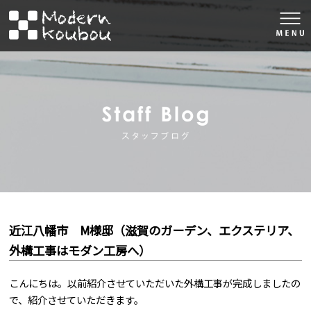
togg
navi
株式会社モダン工房
スタッフブロ
近江八幡市 M様邸（滋賀のガーデン、エクステリア、
外構工事はモダン工房へ）
こんにちは。以前紹介させていただいた外構工事が完成しましたの
で、紹介させていただきます。