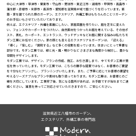
中心に大津市・草津市・栗東市・守山市・野洲市・東近江市・湖南市・甲賀市・高島市・
蒲生郡・彦根市・米原市・長浜市・愛知郡を滋賀県全域で庭づくりを行っています。新
築・家を建てられた際のガーデン、エクステリア、外構工事はもちろんのことリガーデン
のお手伝いもさせていただいております。
例えば、エクステリア・外構を素敵にしたい、家庭菜園を作りたい、庭を芝生に変えた
い、フェンスやカーポートをつけたい、自然素材をつかったお庭を考えている、その他ポ
スト、表札、カーポート、エントランス、ウッドデッキなどお庭に関する悩みは私たちモ
ダン工房にお任せください。家の顔とも言えるエクステリア＆ガーデンは、「迎える」
「導く」「愉しむ」「調和する」など多くの役割を担っています。住まいにとって重要な
部分です。モダン工房では、緑と光・風・明かりなど さまざまな角度から検討し、豊かな
空間をデザインします。
モダン工房では、デザイン、プランの作成、施工、お引き渡しまで、 全てモダン工房が責
任を持っていたします。モダン工房では、こちらの勝手な提案ではなく、お客様のご要望
を十分なヒアリングし、 プランニングいたします。 また、ご予算に応じてお客様の要望を
叶えるリーズナブルなプランや素材も取り扱っております。モダン工房は、お客様とのご
縁を大切にしています。 工事完了後、気になる箇所があれば、お手数ですが当社までご連
絡ください。 誠意を持ってご対応させていただきますので、ご安心ください。
滋賀県近江八幡市のガーデン、
エクステリア、外構工事の専門店