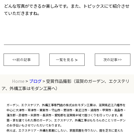
どんな写真ができるか楽しみです。また、トピックスにて紹介させ
ていただきますね。
<<前の記事
一覧を見る
⋟
次の記事>>
Home
>
ブログ
> 受賞作品撮影（滋賀のガーデン、エクステリ
ア、外構工事はモダン工房へ）
ガーデン、エクステリア、外構工事専門店の株式会社モダン工房は、滋賀県近江八幡市を
中心に大津市・草津市・栗東市・守山市・野洲市・東近江市・湖南市・甲賀市・高島市・
蒲生郡・彦根市・米原市・長浜市・愛知郡を滋賀県全域で庭づくりを行っています。新
築・家を建てられた際のガーデン、エクステリア、外構工事はもちろんのことリガーデン
のお手伝いもさせていただいております。
例えば、エクステリア・外構を素敵にしたい、家庭菜園を作りたい、庭を芝生に変えた