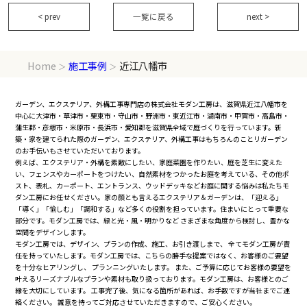
< prev
一覧に戻る
next >
Home
施工事例
近江八幡市
＞
＞
ガーデン、エクステリア、外構工事専門店の株式会社モダン工房は、滋賀県近江八幡市を
中心に大津市・草津市・栗東市・守山市・野洲市・東近江市・湖南市・甲賀市・高島市・
蒲生郡・彦根市・米原市・長浜市・愛知郡を滋賀県全域で庭づくりを行っています。新
築・家を建てられた際のガーデン、エクステリア、外構工事はもちろんのことリガーデン
のお手伝いもさせていただいております。
例えば、エクステリア・外構を素敵にしたい、家庭菜園を作りたい、庭を芝生に変えた
い、フェンスやカーポートをつけたい、自然素材をつかったお庭を考えている、その他ポ
スト、表札、カーポート、エントランス、ウッドデッキなどお庭に関する悩みは私たちモ
ダン工房にお任せください。家の顔とも言えるエクステリア＆ガーデンは、「迎える」
「導く」「愉しむ」「調和する」など多くの役割を担っています。住まいにとって重要な
部分です。モダン工房では、緑と光・風・明かりなど さまざまな角度から検討し、豊かな
空間をデザインします。
モダン工房では、デザイン、プランの作成、施工、お引き渡しまで、 全てモダン工房が責
任を持っていたします。モダン工房では、こちらの勝手な提案ではなく、お客様のご要望
を十分なヒアリングし、 プランニングいたします。 また、ご予算に応じてお客様の要望を
叶えるリーズナブルなプランや素材も取り扱っております。モダン工房は、お客様とのご
縁を大切にしています。 工事完了後、気になる箇所があれば、お手数ですが当社までご連
絡ください。 誠意を持ってご対応させていただきますので、ご安心ください。