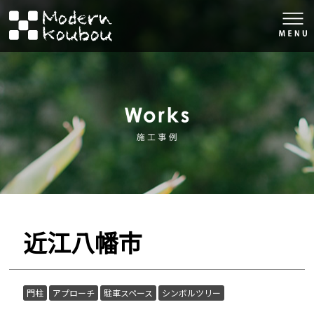
togg
navi
株式会社モダン工房
施工事例
近江八幡市
門柱
アプローチ
駐車スペース
シンボルツリー