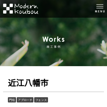
togg
navi
株式会社モダン工房
施工事例
近江八幡市
門柱
アプローチ
フェンス