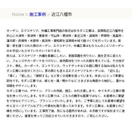
Home
施工事例
近江八幡市
＞
＞
ガーデン、エクステリア、外構工事専門店の株式会社モダン工房は、滋賀県近江八幡市を
中心に大津市・草津市・栗東市・守山市・野洲市・東近江市・湖南市・甲賀市・高島市・
蒲生郡・彦根市・米原市・長浜市・愛知郡を滋賀県全域で庭づくりを行っています。新
築・家を建てられた際のガーデン、エクステリア、外構工事はもちろんのことリガーデン
のお手伝いもさせていただいております。
例えば、エクステリア・外構を素敵にしたい、家庭菜園を作りたい、庭を芝生に変えた
い、フェンスやカーポートをつけたい、自然素材をつかったお庭を考えている、その他ポ
スト、表札、カーポート、エントランス、ウッドデッキなどお庭に関する悩みは私たちモ
ダン工房にお任せください。家の顔とも言えるエクステリア＆ガーデンは、「迎える」
「導く」「愉しむ」「調和する」など多くの役割を担っています。住まいにとって重要な
部分です。モダン工房では、緑と光・風・明かりなど さまざまな角度から検討し、豊かな
空間をデザインします。
モダン工房では、デザイン、プランの作成、施工、お引き渡しまで、 全てモダン工房が責
任を持っていたします。モダン工房では、こちらの勝手な提案ではなく、お客様のご要望
を十分なヒアリングし、 プランニングいたします。 また、ご予算に応じてお客様の要望を
叶えるリーズナブルなプランや素材も取り扱っております。モダン工房は、お客様とのご
縁を大切にしています。 工事完了後、気になる箇所があれば、お手数ですが当社までご連
絡ください。 誠意を持ってご対応させていただきますので、ご安心ください。