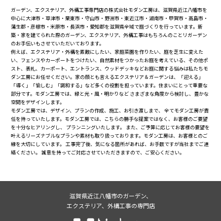
ガーデン、エクステリア、外構工事専門店の株式会社モダン工房は、滋賀県近江八幡市を
中心に大津市・草津市・栗東市・守山市・野洲市・東近江市・湖南市・甲賀市・高島市・
蒲生郡・彦根市・米原市・長浜市・愛知郡を滋賀県全域で庭づくりを行っています。新
築・家を建てられた際のガーデン、エクステリア、外構工事はもちろんのことリガーデン
のお手伝いもさせていただいております。
例えば、エクステリア・外構を素敵にしたい、家庭菜園を作りたい、庭を芝生に変えた
い、フェンスやカーポートをつけたい、自然素材をつかったお庭を考えている、その他ポ
スト、表札、カーポート、エントランス、ウッドデッキなどお庭に関する悩みは私たちモ
ダン工房にお任せください。家の顔とも言えるエクステリア＆ガーデンは、「迎える」
「導く」「愉しむ」「調和する」など多くの役割を担っています。住まいにとって重要な
部分です。モダン工房では、緑と光・風・明かりなど さまざまな角度から検討し、豊かな
空間をデザインします。
モダン工房では、デザイン、プランの作成、施工、お引き渡しまで、 全てモダン工房が責
任を持っていたします。モダン工房では、こちらの勝手な提案ではなく、お客様のご要望
を十分なヒアリングし、 プランニングいたします。 また、ご予算に応じてお客様の要望を
叶えるリーズナブルなプランや素材も取り扱っております。モダン工房は、お客様とのご
縁を大切にしています。 工事完了後、気になる箇所があれば、お手数ですが当社までご連
絡ください。 誠意を持ってご対応させていただきますので、ご安心ください。
滋賀県近江八幡市のガーデン、
エクステリア、外構工事の専門店