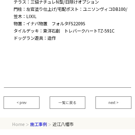
テラス：三協ナチュレN型/日除けオプション
門柱：左官塗り仕上げ/宅配ポスト：ユニソンヴィコDB100/
笠木：LIXIL
物置：イナバ物置 フォルタFS2209S
タイルデッキ：東洋石創 トレバークハートTZ-591C
ドッグラン遊具：造作
< prev
一覧に戻る
next >
Home
施工事例
近江八幡市
＞
＞