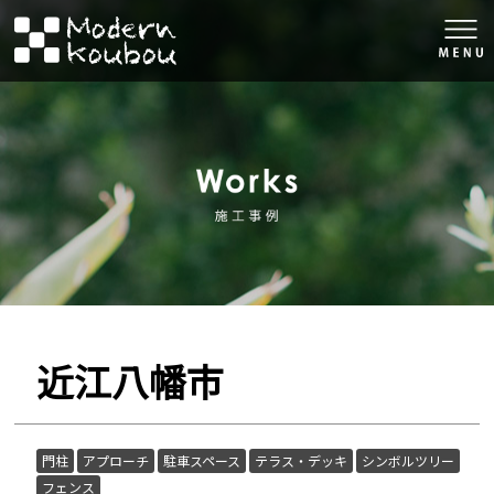
togg
navi
株式会社モダン工房
施工事例
近江八幡市
門柱
アプローチ
駐車スペース
テラス・デッキ
シンボルツリー
フェンス