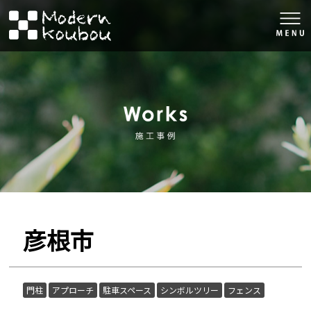
togg
navi
株式会社モダン工房
施工事例
彦根市
門柱
アプローチ
駐車スペース
シンボルツリー
フェンス