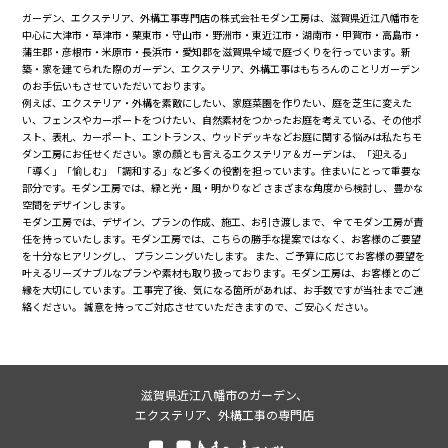
ガーデン、エクステリア、外構工事専門店の株式会社モダン工房は、滋賀県近江八幡市を
中心に大津市・草津市・栗東市・守山市・野洲市・東近江市・湖南市・甲賀市・高島市・
蒲生郡・彦根市・米原市・長浜市・愛知郡を滋賀県全域で庭づくりを行っています。新
築・家を建てられた際のガーデン、エクステリア、外構工事はもちろんのことリガーデン
のお手伝いもさせていただいております。
例えば、エクステリア・外構を素敵にしたい、家庭菜園を作りたい、庭を芝生に変えた
い、フェンスやカーポートをつけたい、自然素材をつかったお庭を考えている、その他ポ
スト、表札、カーポート、エントランス、ウッドデッキなどお庭に関する悩みは私たちモ
ダン工房にお任せください。家の顔とも言えるエクステリア＆ガーデンは、「迎える」
「導く」「愉しむ」「調和する」など多くの役割を担っています。住まいにとって重要な
部分です。モダン工房では、緑と光・風・明かりなど さまざまな角度から検討し、豊かな
空間をデザインします。
モダン工房では、デザイン、プランの作成、施工、お引き渡しまで、 全てモダン工房が責
任を持っていたします。モダン工房では、こちらの勝手な提案ではなく、お客様のご要望
を十分なヒアリングし、 プランニングいたします。 また、ご予算に応じてお客様の要望を
叶えるリーズナブルなプランや素材も取り扱っております。モダン工房は、お客様とのご
縁を大切にしています。 工事完了後、気になる箇所があれば、お手数ですが当社までご連
絡ください。 誠意を持ってご対応させていただきますので、ご安心ください。
滋賀県近江八幡市のガーデン、
エクステリア、外構工事の専門店